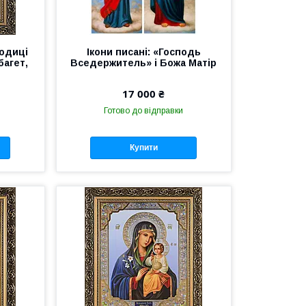
родиці
Ікони писані: «Господь
багет,
Вседержитель» і Божа Матір
17 000 ₴
Готово до відправки
Купити