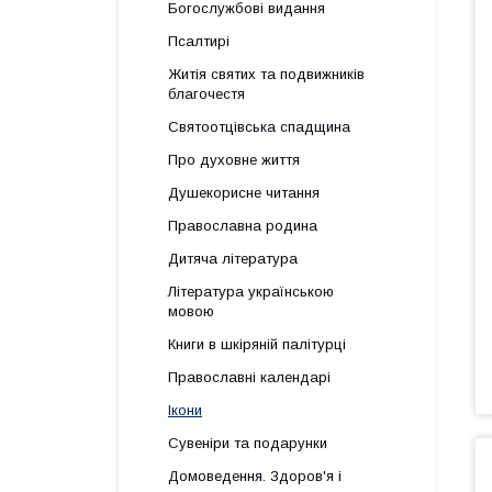
Богослужбові видання
Псалтирі
Житія святих та подвижників
благочестя
Святоотцівська спадщина
Про духовне життя
Душекорисне читання
Православна родина
Дитяча література
Література українською
мовою
Книги в шкіряній палітурці
Православні календарі
Ікони
Сувеніри та подарунки
Домоведення. Здоров'я і