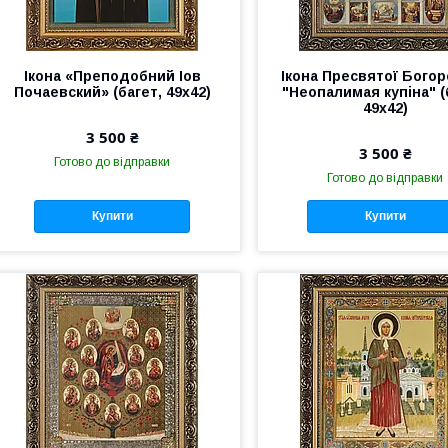
Ікона «Преподобний Іов
Ікона Пресвятої Бого
Почаевский» (багет, 49х42)
"Неопалимая купіна" (
49х42)
3 500 ₴
3 500 ₴
Готово до відправки
Готово до відправки
Купити
Купити