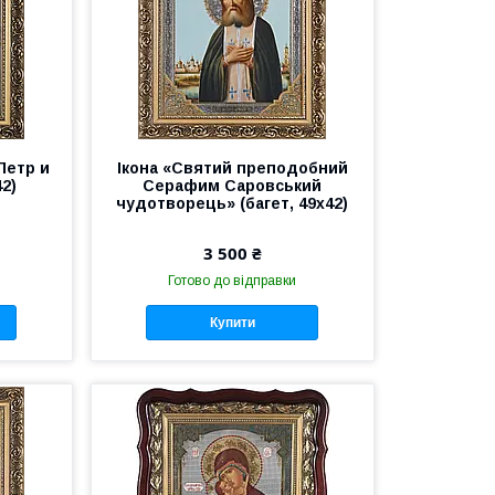
Петр и
Ікона «Святий преподобний
42)
Серафим Саровський
чудотворець» (багет, 49х42)
3 500 ₴
Готово до відправки
Купити