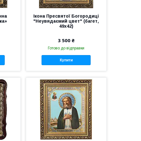
нна
Ікона Пресвятої Богородиці
ка»
"Неувядаємий цвет" (багет,
49х42)
3 500 ₴
Готово до відправки
Купити