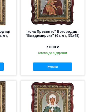
родиці
Ікона Пресвятої Богородиці
агет,
"Владимирска" (багет, 55х48)
7 000 ₴
Готово до відправки
Купити