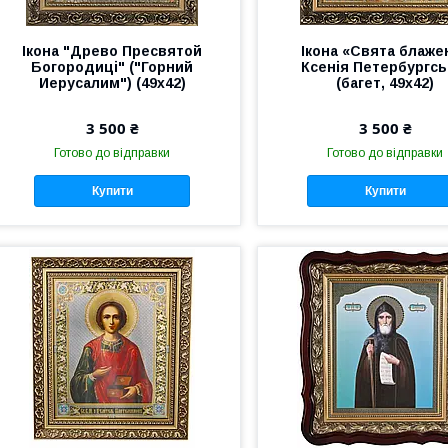
Ікона "Древо Пресвятой
Ікона «Свята блаже
Богородиці" ("Горний
Ксенія Петербургсь
Иерусалим") (49х42)
(багет, 49х42)
3 500 ₴
3 500 ₴
Готово до відправки
Готово до відправки
Купити
Купити