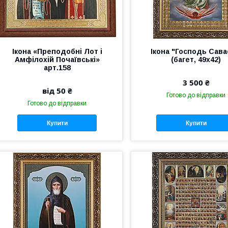
Ікона «Преподобні Лот і
Ікона "Господь Сав
Амфілохій Почаївські»
(багет, 49х42)
арт.158
3 500 ₴
від 50 ₴
Готово до відправки
Готово до відправки
Купити
Купити