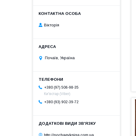
Вікторія
Почаїв, Україна
+380 (97) 506-98-35
Ки'встар (Viber)
+380 (93) 902-39-72
http://pochaevkniga.com.ua