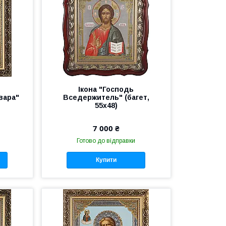
Ікона "Господь
вара"
Вседержитель" (багет,
55х48)
7 000 ₴
Готово до відправки
Купити