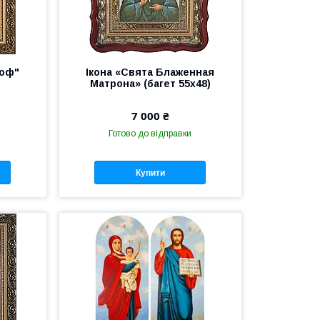
аоф"
Ікона «Свята Блаженная
Матрона» (багет 55х48)
7 000 ₴
Готово до відправки
Купити