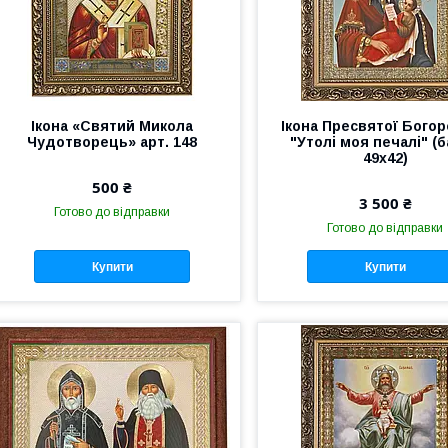
Ікона «Святий Микола
Ікона Пресвятої Бого
Чудотворець» арт. 148
"Утолі моя печалі" (б
49х42)
500 ₴
3 500 ₴
Готово до відправки
Готово до відправки
Купити
Купити