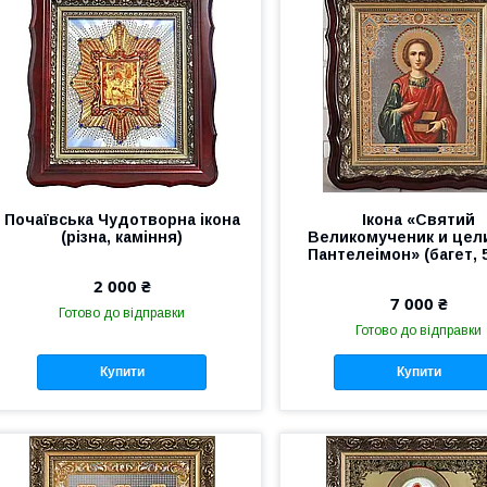
Почаївська Чудотворна ікона
Ікона «Святий
(різна, каміння)
Великомученик и цел
Пантелеімон» (багет, 
2 000 ₴
7 000 ₴
Готово до відправки
Готово до відправки
Купити
Купити