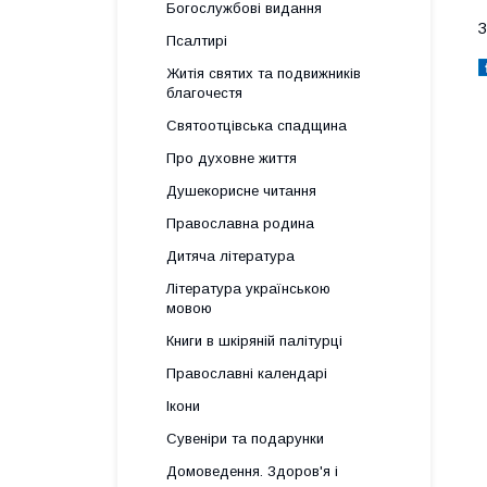
Богослужбові видання
З
Псалтирі
Житія святих та подвижників
благочестя
Святоотцівська спадщина
Про духовне життя
Душекорисне читання
Православна родина
Дитяча література
Література українською
мовою
Книги в шкіряній палітурці
Православні календарі
Ікони
Сувеніри та подарунки
Домоведення. Здоров'я і