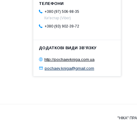
+380 (97) 506-98-35
Ки'встар (Viber)
+380 (93) 902-39-72
http://pochaevkniga.com.ua
pochaev.kniga@gmail.com