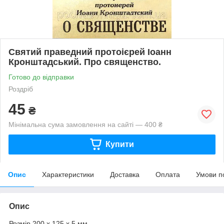
Святий праведний протоієрей Іоанн
Кронштадський. Про священство.
Готово до відправки
Роздріб
45
₴
Мінімальна сума замовлення на сайті — 400 ₴
Купити
Опис
Характеристики
Доставка
Оплата
Умови п
Опис
Розмір 200 х 125 х 5 мм