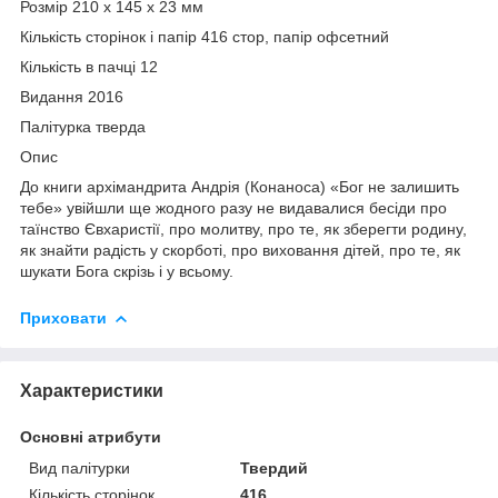
Розмір 210 х 145 х 23 мм
Кількість сторінок і папір 416 стор, папір офсетний
Кількість в пачці 12
Видання 2016
Палітурка тверда
Опис
До книги архімандрита Андрія (Конаноса) «Бог не залишить
тебе» увійшли ще жодного разу не видавалися бесіди про
таїнство Євхаристії, про молитву, про те, як зберегти родину,
як знайти радість у скорботі, про виховання дітей, про те, як
шукати Бога скрізь і у всьому.
Приховати
Характеристики
Основні атрибути
Вид палітурки
Твердий
Кількість сторінок
416