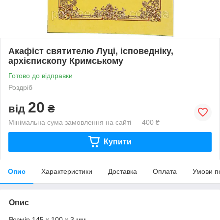
Акафіст святителю Луці, ісповедніку,
архієпископу Кримському
Готово до відправки
Роздріб
20
від
₴
Мінімальна сума замовлення на сайті — 400 ₴
Купити
Опис
Характеристики
Доставка
Оплата
Умови п
Опис
Розмір 145 х 100 х 3 мм