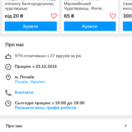
єпіскопу Белгородському,
Мірликійський
(гра
чудотворцю
Чудотворець. Житіє,
екош
Канон, Акафіст,
20
65
300
від
₴
₴
благодатна допомога
людям
Купити
Купити
Про нас
97% позитивних з 37 відгуків за рік
Працює з 23.12.2016
м. Почаїв
Почаїв, Україна
Контакти
Сьогодні працює з 10:00 до 19:00
Показати весь графік роботи
Про нас