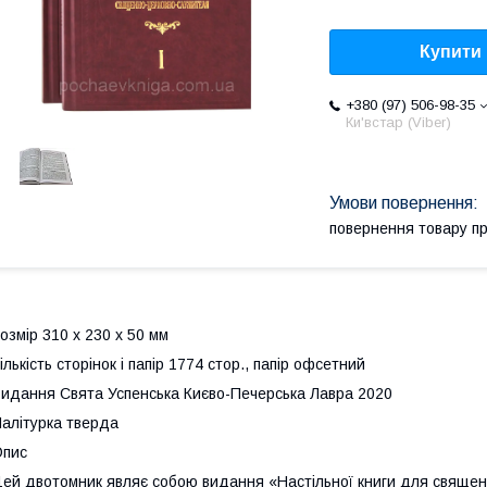
Купити
+380 (97) 506-98-35
Ки'встар (Viber)
повернення товару п
озмір 310 х 230 х 50 мм
ількість сторінок і папір 1774 стор., папір офсетний
идання Свята Успенська Києво-Печерська Лавра 2020
алітурка тверда
Опис
ей двотомник являє собою видання «Настільної книги для священ