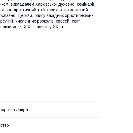
ом, викладачем Харківської духовної семінарії.
ковно-практичний та Історико-статистичний.
ославної Церкви, опису західних християнських
релігій, численних розколів, єресей, сект,
Церкви кінця XIX — початку XX ст.
черська Лавра
ство