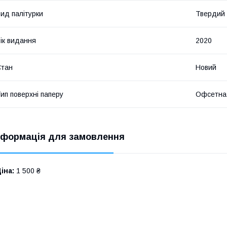
ид палітурки
Твердий
ік видання
2020
Стан
Новий
ип поверхні паперу
Офсетна
нформація для замовлення
іна:
1 500 ₴