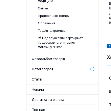
медицина.
В
В
Свічки
Д
Православні товари
с
р
Облачення
Трав!яна крамниця
🎁 Подарунковий сертифікат
православного інтернет-
магазину "Ніка"
Х
Фотоальбом товарів
Фотогалерея
Статті
Новини
В
Доставка та оплата
Т
Про нас