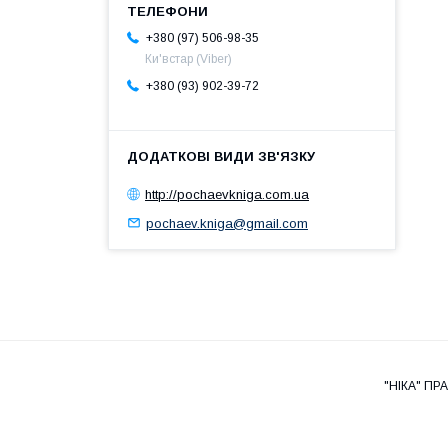
+380 (97) 506-98-35
Ки'встар (Viber)
+380 (93) 902-39-72
http://pochaevkniga.com.ua
pochaev.kniga@gmail.com