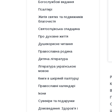
Богослужбові видання
Псалтирі
Житія святих та подвижників
благочестя
Святоотцівська спадщина
Про духовне життя
Душекорисне читання
Православна родина
Дитяча література
Література українською
мовою
Р
Книги в шкіряній палітурці
К
Православні календарі
В
Ікони
П
Сувеніри та подарунки
Домоведення. Здоров'я і
Ц