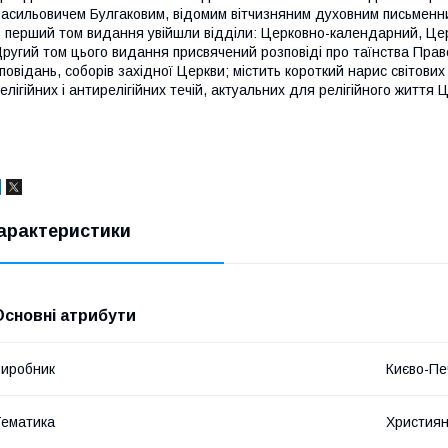
асильовичем Булгаковим, відомим вітчизняним духовним письменник
 перший том видання увійшли відділи: Церковно-календарний, Цер
ругий том цього видання присвячений розповіді про таїнства Прав
повідань, соборів західної Церкви; містить короткий нарис світових 
елігійних і антирелігійних течій, актуальних для релігійного життя 
арактеристики
Основні атрибути
иробник
Києво-Пе
ематика
Християн