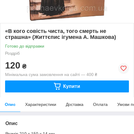
«В кого совість чиста, того смерть не
страшна» (Життєпис ігумена А. Машкова)
Готово до відправки
Роздріб
120
₴
Мінімальна сума замовлення на сайті — 400 ₴
Купити
Опис
Характеристики
Доставка
Оплата
Умови п
Опис
Розмір 210 х 150 х 14 мм