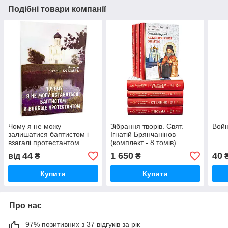
Подібні товари компанії
Чому я не можу
Зібрання творів. Свят.
Войн
залишатися баптистом і
Ігнатій Брянчанінов
взагалі протестантом
(комплект - 8 томів)
44
1 650
40
від
₴
₴
Купити
Купити
Про нас
97% позитивних з 37 відгуків за рік