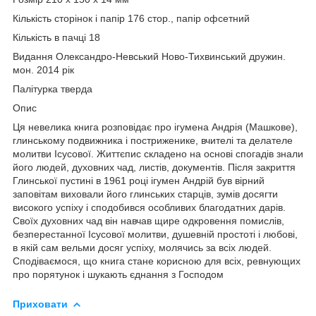
Кількість сторінок і папір 176 стор., папір офсетний
Кількість в пачці 18
Видання Олександро-Невський Ново-Тихвинський дружин.
мон. 2014 рік
Палітурка тверда
Опис
Ця невелика книга розповідає про ігумена Андрія (Машкове),
глинському подвижника і постриженике, вчителі та делателе
молитви Ісусової. Життєпис складено на основі спогадів знали
його людей, духовних чад, листів, документів. Після закриття
Глинської пустині в 1961 році ігумен Андрій був вірний
заповітам виховали його глинських старців, зумів досягти
високого успіху і сподобився особливих благодатних дарів.
Своїх духовних чад він навчав щире одкровення помислів,
безперестанної Ісусової молитви, душевній простоті і любові,
в якій сам вельми досяг успіху, молячись за всіх людей.
Сподіваємося, що книга стане корисною для всіх, ревнующих
про порятунок і шукають єднання з Господом
Приховати