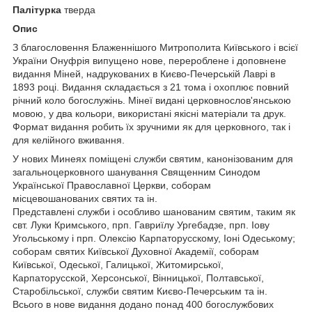
Палітурка
тверда
Опис
З благословення Блаженнішого Митрополита Київського і всієї
України Онуфрія випущено нове, перероблене і доповнене
видання Міней, надрукованих в Києво-Печерській Лаврі в
1893 році. Видання складається з 21 тома і охоплює повний
річний коло богослужінь. Мінеї видані церковнослов'янською
мовою, у два кольори, використані якісні матеріали та друк.
Формат видання робить їх зручними як для церковного, так і
для келійного вживання.
У нових Минеях поміщені служби святим, канонізованим для
загальноцерковного шанування Священним Синодом
Української Православної Церкви, соборам
місцевошанованих святих та ін.
Представлені служби і особливо шанованим святим, таким як
свт. Луки Кримського, прп. Гавриїлу Ургебадзе, прп. Іову
Угольському і прп. Олексію Карпаторусскому, Іоні Одеському;
соборам святих Київської Духовної Академії, соборам
Київської, Одеської, Галицької, Житомирської,
Карпаторусской, Херсонської, Вінницької, Полтавської,
Старобільської, служби святим Києво-Печерським та ін.
Всього в нове видання додано понад 400 богослужбових