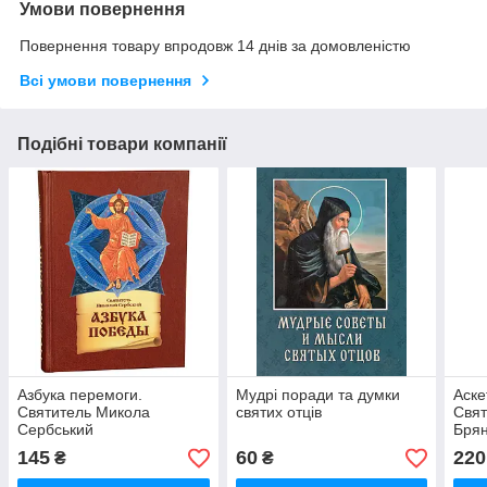
Умови повернення
Повернення товару впродовж 14 днів за домовленістю
Всі умови повернення
Подібні товари компанії
Азбука перемоги.
Мудрі поради та думки
Аске
Святитель Микола
святих отців
Свят
Сербський
Брян
145
60
220
₴
₴