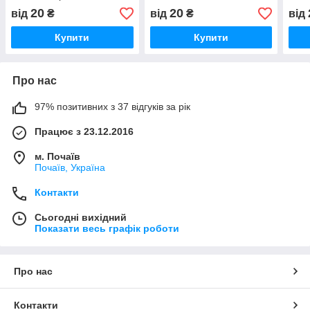
(«Пом'якшення злих
20
20
від
₴
від
₴
від
сердець»)
Купити
Купити
Про нас
97% позитивних з 37 відгуків за рік
Працює з 23.12.2016
м. Почаїв
Почаїв, Україна
Контакти
Сьогодні вихідний
Показати весь графік роботи
Про нас
Контакти