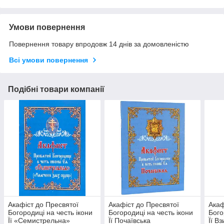
Умови повернення
Повернення товару впродовж 14 днів за домовленістю
Всі умови повернення
Подібні товари компанії
Акафіст до Пресвятої
Акафіст до Пресвятої
Акаф
Богородиці на честь ікони
Богородиці на честь ікони
Бого
Її «Семистрельна»
Її Почаївська
Її В