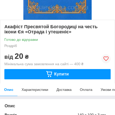
Акафіст Пресвятой Богородиці на честь
ікони Єя «Отрада і утешеніє»
Готово до відправки
Роздріб
20
від
₴
Мінімальна сума замовлення на сайті — 400 ₴
Купити
Опис
Характеристики
Доставка
Оплата
Умови п
Опис
Розмір
140 х 100 х 3 мм