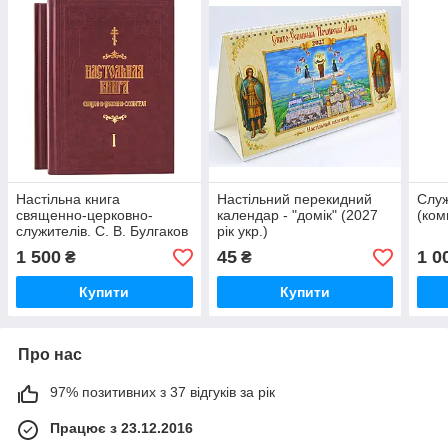
Настільна книга
Настільний перекидний
Служ
священно-церковно-
календар - "домік" (2027
(ком
служителів. С. В. Булгаков
рік укр.)
у 2-х томах
1 500
45
1 0
₴
₴
Купити
Купити
Про нас
97% позитивних з 37 відгуків за рік
Працює з 23.12.2016