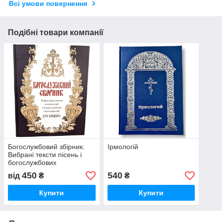
Всі умови повернення
Подібні товари компанії
Богослужбовий збірник.
Ірмологій
Вибрані тексти пісень і
богослужбових
последованій для кріроса
450
540
від
₴
₴
Купити
Купити