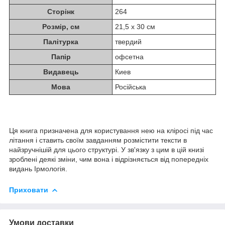
Сторінк
264
Розмір, см
21,5 х 30 см
Палітурка
твердий
Папір
офсетна
Видавець
Киев
Мова
Російська
Ця книга призначена для користування нею на кліросі під час
літання і ставить своїм завданням розмістити тексти в
найзручнішій для цього структурі. У зв'язку з цим в цій книзі
зроблені деякі зміни, чим вона і відрізняється від попередніх
видань Ірмологія.
Приховати
Умови доставки