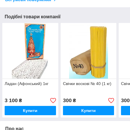
Подібні товари компанії
Ладан (Афонський) 1кг
Свічки воскові № 40 (1 кг)
Свіч
3 100
300
300
₴
₴
Купити
Купити
Про нас