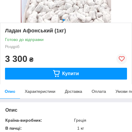
Ладан Афонський (1кг)
Готово до відправки
Роздріб
3 300
₴
Купити
Опис
Характеристики
Доставка
Оплата
Умови п
Опис
Країна-виробник:
Греція
В пачці:
1 кг