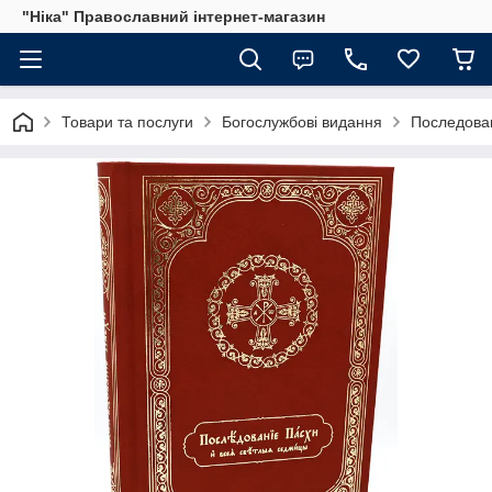
"Ніка" Православний інтернет-магазин
Товари та послуги
Богослужбові видання
Последован