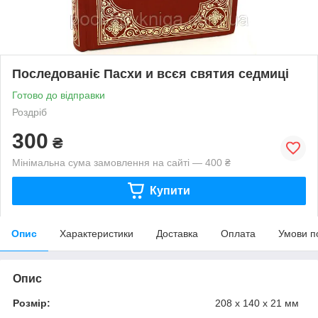
Последованіє Пасхи и всєя святия седмиці
Готово до відправки
Роздріб
300
₴
Мінімальна сума замовлення на сайті — 400 ₴
Купити
Опис
Характеристики
Доставка
Оплата
Умови п
Опис
Розмір:
208 х 140 х 21 мм