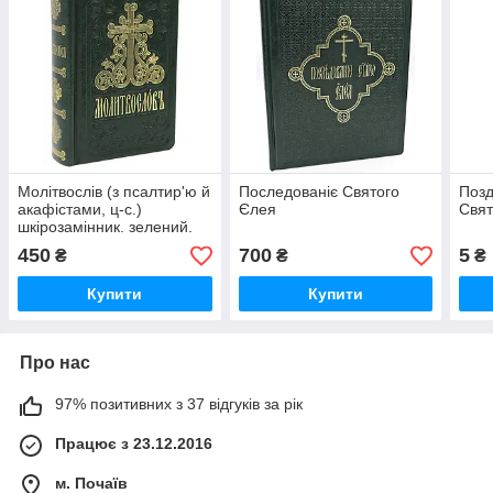
Молітвослів (з псалтир'ю й
Последованіє Святого
Позд
акафістами, ц-с.)
Єлея
Свят
шкірозамінник. зелений.
450
700
5
₴
₴
₴
Купити
Купити
Про нас
97% позитивних з 37 відгуків за рік
Працює з 23.12.2016
м. Почаїв