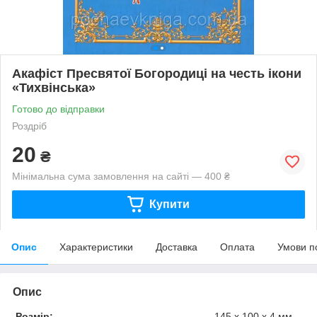
Акафіст Пресвятої Богородиці на честь ікони
«Тихвінська»
Готово до відправки
Роздріб
20
₴
Мінімальна сума замовлення на сайті — 400 ₴
Купити
Опис
Характеристики
Доставка
Оплата
Умови п
Опис
Розмір:
145 х 100 х 4 мм