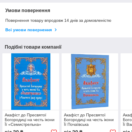
Умови повернення
Повернення товару впродовж 14 днів за домовленістю
Всі умови повернення
Подібні товари компанії
Акафіст до Пресвятої
Акафіст до Пресвятої
Акаф
Богородиці на честь ікони
Богородиці на честь ікони
Бого
Її «Семистрельна»
Її Почаївська
Її В
(«Пом'якшення злих