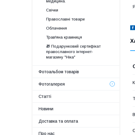
медицина.
Я
Свічки
Православні товари
Облачення
Трав!яна крамниця
Х
🎁 Подарунковий сертифікат
православного інтернет-
магазину "Ніка"
Фотоальбом товарів
К
Фотогалерея
Статті
Т
Новини
В
Доставка та оплата
Про нас