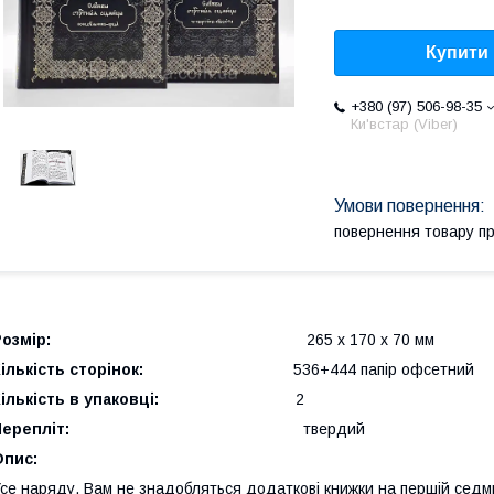
Купити
+380 (97) 506-98-35
Ки'встар (Viber)
повернення товару п
озмір:
265 х 170 х 70 мм
ількість сторінок:
536+444 папір офсетний
ількість в упаковці:
2
ерепліт:
твердий
Опис:
се наряду, Вам не знадобляться додаткові книжки на першій седми