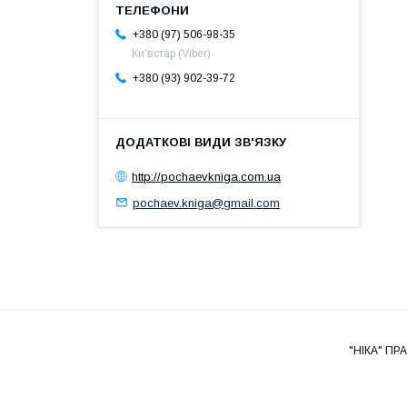
+380 (97) 506-98-35
Ки'встар (Viber)
+380 (93) 902-39-72
http://pochaevkniga.com.ua
pochaev.kniga@gmail.com