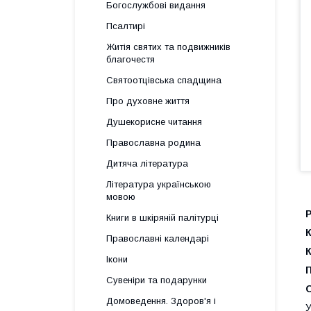
Богослужбові видання
Псалтирі
Житія святих та подвижників
благочестя
Святоотцівська спадщина
Про духовне життя
Душекорисне читання
Православна родина
Дитяча література
Література українською
мовою
Р
Книги в шкіряній палітурці
К
Православні календарі
К
Ікони
П
Сувеніри та подарунки
Домоведення. Здоров'я і
У