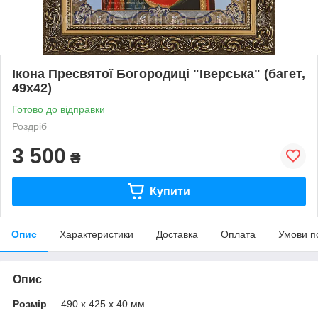
Ікона Пресвятої Богородиці "Іверська" (багет,
49х42)
Готово до відправки
Роздріб
3 500
₴
Купити
Опис
Характеристики
Доставка
Оплата
Умови п
Опис
Розмір
490 х 425 х 40 мм