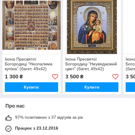
Ікона Пресвятої
Ікона Пресвятої
Ікон
Богородиці "Неопалима
Богородиці "Неувядаємий
Бого
купіна" (багет, 49х42)
цвет" (багет, 49х42)
(баг
1 300
3 500
3 5
₴
₴
Купити
Купити
Про нас
97% позитивних з 37 відгуків за рік
Працює з 23.12.2016