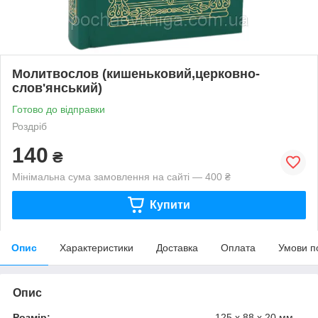
Молитвослов (кишеньковий,церковно-
слов'янський)
Готово до відправки
Роздріб
140
₴
Мінімальна сума замовлення на сайті — 400 ₴
Купити
Опис
Характеристики
Доставка
Оплата
Умови п
Опис
Розмір:
125 х 88 х 20 мм