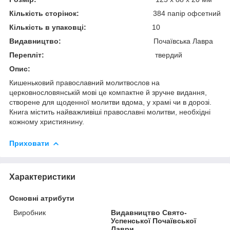
Кількість сторінок:
384 папір офсетний
Кількість в упаковці:
10
Видавництво:
Почаївська Лавра
Перепліт:
твердий
Опис:
Кишеньковий православний молитвослов на
церковнословянській мові це компактне й зручне видання,
створене для щоденної молитви вдома, у храмі чи в дорозі.
Книга містить найважливіші православні молитви, необхідні
кожному християнину.
Приховати
Характеристики
Основні атрибути
Виробник
Видавництво Свято-
Успенської Почаївської
Лаври