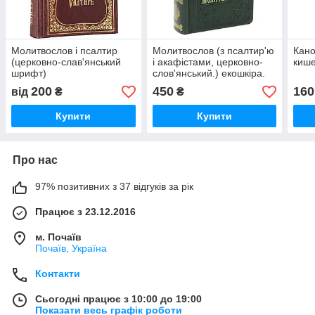
Молитвослов і псалтир
Молитвослов (з псалтир'ю
Кано
(церковно-слав'янський
і акафістами, церковно-
кише
шрифт)
слов'янський.) екошкіра.
зел.
200
450
160
від
₴
₴
Купити
Купити
Про нас
97% позитивних з 37 відгуків за рік
Працює з 23.12.2016
м. Почаїв
Почаїв, Україна
Контакти
Сьогодні працює з 10:00 до 19:00
Показати весь графік роботи