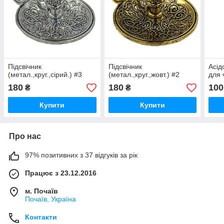
Підсвічник
Підсвічник
Асід
(метал.,круг.,сірий.) #3
(метал.,круг.,жовт.) #2
для 
180
180
100
₴
₴
Купити
Купити
Про нас
97% позитивних з 37 відгуків за рік
Працює з 23.12.2016
м. Почаїв
Почаїв, Україна
Контакти