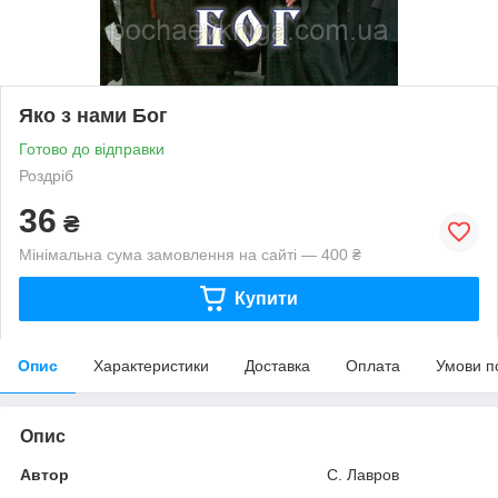
Яко з нами Бог
Готово до відправки
Роздріб
36
₴
Мінімальна сума замовлення на сайті — 400 ₴
Купити
Опис
Характеристики
Доставка
Оплата
Умови п
Опис
Автор
С. Лавров