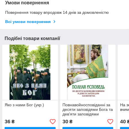
Умови повернення
Повернення товару впродовж 14 днів за домовленістю
Всі умови повернення
Подібні товари компанії
Яко з нами Бог (укр.)
Повнавойносповіданні за
На з
десяти заповідями Бога та
вчим
дев'яти заповідями
блаженства
36
30
40
₴
₴