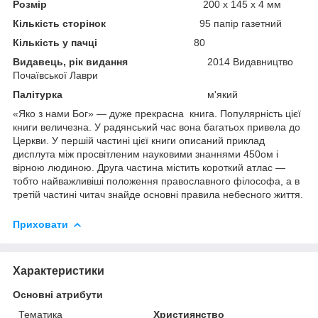
Розмір
200 х 145 х 4 мм
Кількість сторінок
95 папір газетний
Кількість у пачці
80
Видавець, рік видання
2014 Видавництво
Почаївської Лаври
Палітурка
м'який
«Яко з нами Бог» — дуже прекрасна книга. Популярність цієї
книги величезна. У радянський час вона багатьох привела до
Церкви. У першій частині цієї книги описаний приклад
дисплута між просвітленим науковими знаннями 450ом і
вірною людиною. Друга частина містить короткий атлас —
тобто найважливіші положення православного філософа, а в
третій частині читач знайде основні правила небесного життя.
Приховати
Характеристики
Основні атрибути
Тематика
Християнство