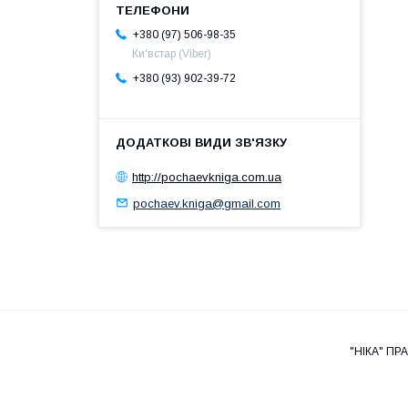
+380 (97) 506-98-35
Ки'встар (Viber)
+380 (93) 902-39-72
http://pochaevkniga.com.ua
pochaev.kniga@gmail.com