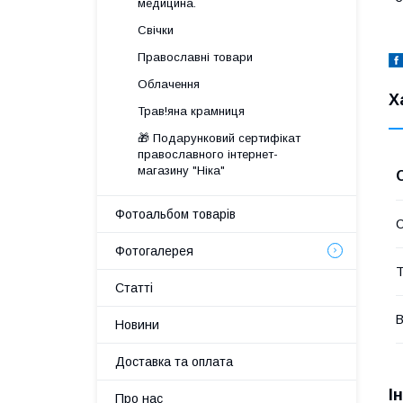
медицина.
Свічки
Православні товари
Облачення
Х
Трав!яна крамниця
🎁 Подарунковий сертифікат
православного інтернет-
магазину "Ніка"
Фотоальбом товарів
Фотогалерея
Т
Статті
В
Новини
Доставка та оплата
І
Про нас