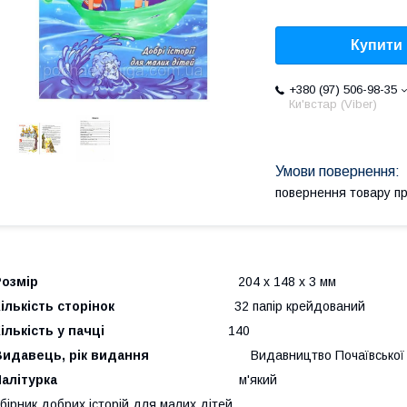
Купити
+380 (97) 506-98-35
Ки'встар (Viber)
повернення товару п
Розмір
204 х 148 х 3 мм
ількість сторінок
32 папір крейдований
ількість у пачці
140
Видавець, рік видання
Видавництво Почаївської Л
алітурка
м'який
бірник добрих історій для малих дітей.