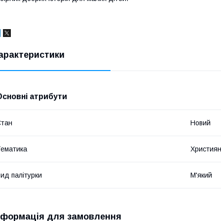
арактеристики
Основні атрибути
Стан
Новий
ематика
Християн
ид палітурки
М'який
нформація для замовлення