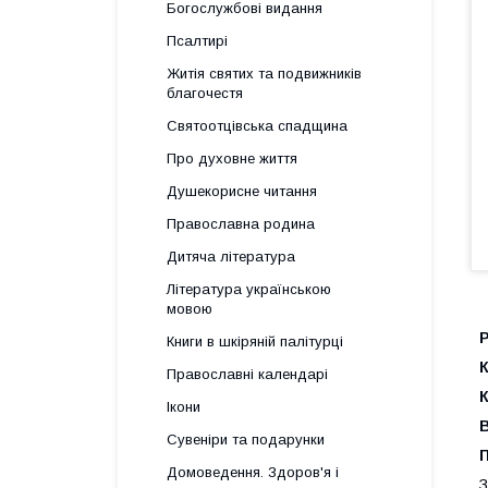
Богослужбові видання
Псалтирі
Житія святих та подвижників
благочестя
Святоотцівська спадщина
Про духовне життя
Душекорисне читання
Православна родина
Дитяча література
Література українською
мовою
Книги в шкіряній палітурці
К
Православні календарі
К
Ікони
Сувеніри та подарунки
П
Домоведення. Здоров'я і
З