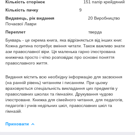
Кількість сторінок
151 папір крейдяний
Кількість пачку
9
Видавець, рік видання
20 Виробництво
Почаєвої Лаври
Переплет
тверда
Букварь - це окрема книга, яка відрізняється від інших книг.
Кожна дитина потребує вміння читати. Також важливо знати
ази православної віри. Ця маленька гарно ілюстрована
книжечка просто і чітко розповідає про основні поняття
православного життя.
Видання містить всю необхідну інформацію для засвоєння
(на ранній рівень) читанням і писанням. При цьому
враховуються спеціальність викладання цих предметів у
православних школах та гімназіях. Друкування чудово
ілюстроване. Книжка для сімейного читання, для педагогів,
педагогів і учнів недільних шкіл, православних шкіл та
гімназій.
Приховати