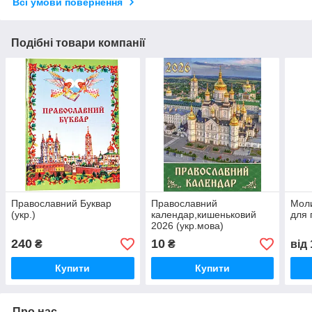
Всі умови повернення
Подібні товари компанії
Православний Буквар
Православний
Моли
(укр.)
календар,кишеньковий
для 
2026 (укр.мова)
240
10
₴
₴
від
Купити
Купити
Про нас