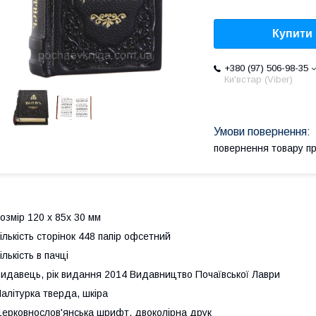
Купити
+380 (97) 506-98-35
Ки'встар (Viber)
повернення товару п
озмір 120 х 85х 30 мм
ількість сторінок 448 папір офсетний
ількість в пачці
идавець, рік видання 2014 Видавництво Почаївської Лаври
алітурка тверда, шкіра
ерковнослов'янська шрифт, двоколірна друк