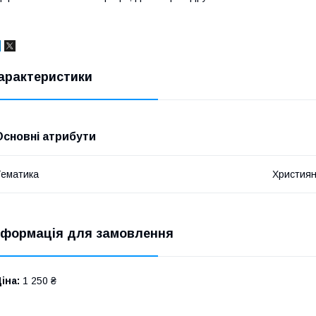
арактеристики
Основні атрибути
ематика
Християн
нформація для замовлення
іна:
1 250 ₴