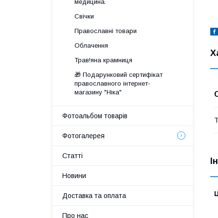
медицина.
Свічки
Православні товари
Облачення
Х
Трав!яна крамниця
🎁 Подарунковий сертифікат
православного інтернет-
магазину "Ніка"
Фотоальбом товарів
Т
Фотогалерея
Статті
І
Новини
Ц
Доставка та оплата
Про нас