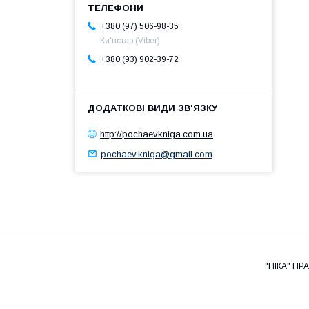
+380 (97) 506-98-35
Ки'встар (Viber)
+380 (93) 902-39-72
http://pochaevkniga.com.ua
pochaev.kniga@gmail.com