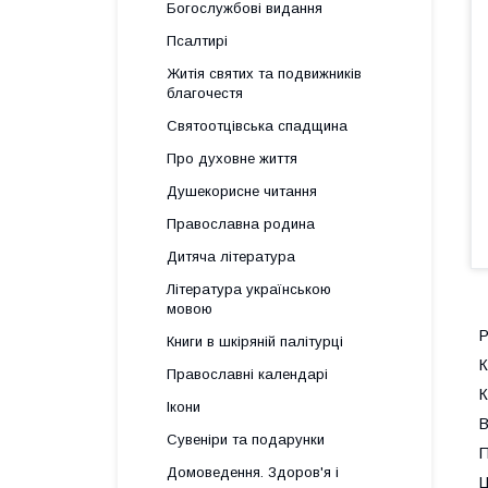
Богослужбові видання
Псалтирі
Житія святих та подвижників
благочестя
Святоотцівська спадщина
Про духовне життя
Душекорисне читання
Православна родина
Дитяча література
Література українською
мовою
Р
Книги в шкіряній палітурці
К
Православні календарі
К
Ікони
В
Сувеніри та подарунки
П
Домоведення. Здоров'я і
Ц