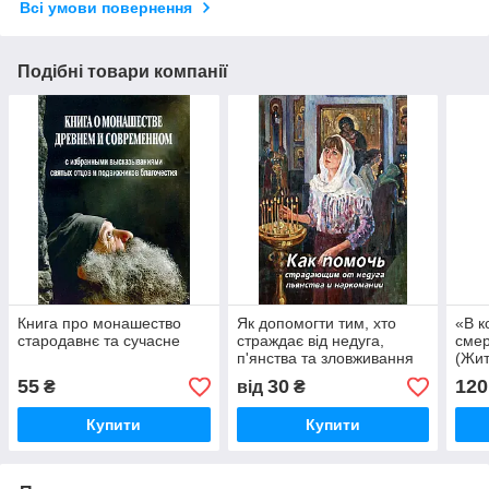
Всі умови повернення
Подібні товари компанії
Книга про монашество
Як допомогти тим, хто
«В к
стародавнє та сучасне
страждає від недуга,
смер
п'янства та зловживання
(Жит
Маш
55
30
120
₴
від
₴
Купити
Купити