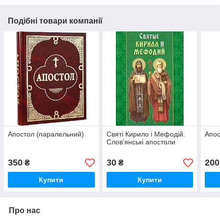
Подібні товари компанії
Апостол (паралельний)
Святі Кирило і Мефодій.
Апос
Слов'янські апостоли
350
30
200
₴
₴
Купити
Купити
Про нас