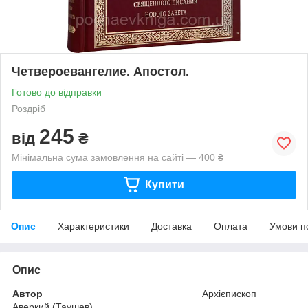
Четвероевангелие. Апостол.
Готово до відправки
Роздріб
245
від
₴
Мінімальна сума замовлення на сайті — 400 ₴
Купити
Опис
Характеристики
Доставка
Оплата
Умови п
Опис
Автор
Архієпископ
Аверкий (Таушев)