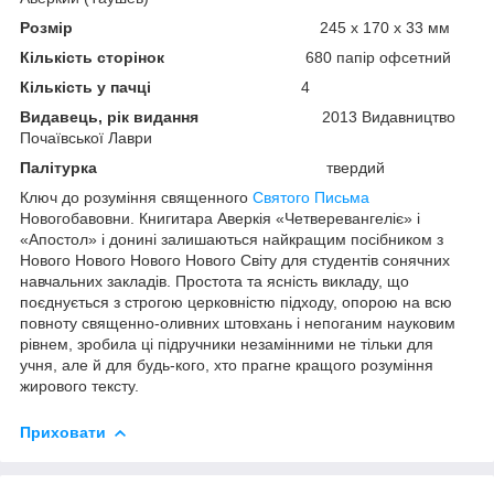
Розмір
245 х 170 х 33 мм
Кількість сторінок
680 папір офсетний
Кількість у пачці
4
Видавець, рік видання
2013 Видавництво
Почаївської Лаври
Палітурка
твердий
Ключ до розуміння священного
Святого Письма
Новогобавовни. Книгитара Аверкія «Четверевангеліє» і
«Апостол» і донині залишаються найкращим посібником з
Нового Нового Нового Нового Світу для студентів сонячних
навчальних закладів. Простота та ясність викладу, що
поєднується з строгою церковністю підходу, опорою на всю
повноту священно-оливних штовхань і непоганим науковим
рівнем, зробила ці підручники незамінними не тільки для
учня, але й для будь-кого, хто прагне кращого розуміння
жирового тексту.
Приховати