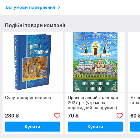
Всі умови повернення
Подібні товари компанії
Супутник христианина
Православний календар
Як п
2027 рік (укр.мова,
втра
перекидний на пружині)
280
70
60
₴
₴
Купити
Купити