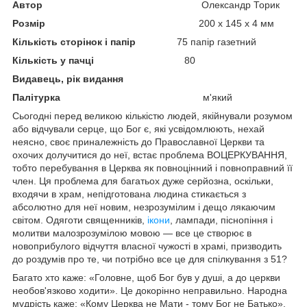
Автор
Олександр Торик
Розмір
200 х 145 х 4 мм
Кількість сторінок і папір
75 папір газетний
Кількість у пачці
80
Видавець, рік видання
Палітурка
м'який
Сьогодні перед великою кількістю людей, якійнували розумом
або відчували серце, що Бог є, які усвідомлюють, нехай
неясно, своє приналежність до Православної Церкви та
охочих долучитися до неї, встає проблема ВОЦЕРКУВАННЯ,
тобто перебування в Церква як повноцінний і повноправний її
член. Ця проблема для багатьох дуже серйозна, оскільки,
входячи в храм, непідготована людина стикається з
абсолютно для неї новим, незрозумілим і дещо лякаючим
світом. Одяготи священників,
ікони
, лампади, піснопіння і
молитви малозрозумілою мовою — все це створює в
новоприбулого відчуття власної чужості в храмі, призводить
до роздумів про те, чи потрібно все це для спілкування з 51?
Багато хто каже: «Головне, щоб Бог був у душі, а до церкви
необов'язково ходити». Це докорінно неправильно. Народна
мудрість каже: «Кому Церква не Мати - тому Бог не Батько».