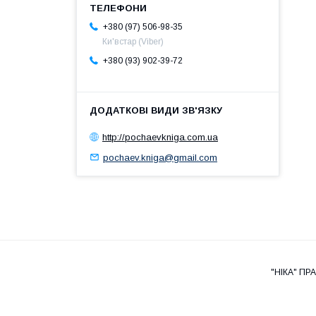
+380 (97) 506-98-35
Ки'встар (Viber)
+380 (93) 902-39-72
http://pochaevkniga.com.ua
pochaev.kniga@gmail.com