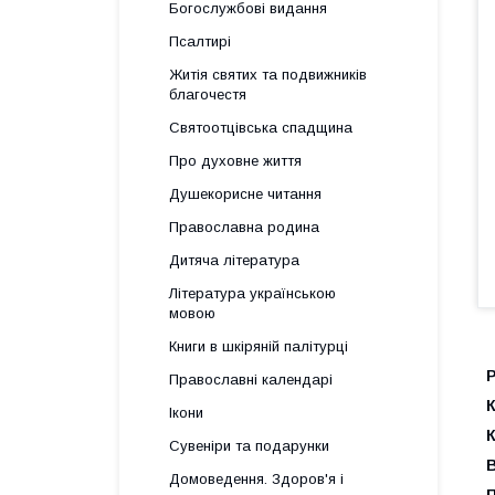
Богослужбові видання
Псалтирі
Житія святих та подвижників
благочестя
Святоотцівська спадщина
Про духовне життя
Душекорисне читання
Православна родина
Дитяча література
Література українською
мовою
Книги в шкіряній палітурці
Православні календарі
К
Ікони
К
Сувеніри та подарунки
Домоведення. Здоров'я і
П