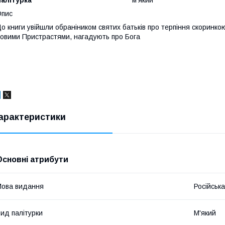
Опис
о книги увійшли обраніником святих батьків про терпіння скоринко
овими Пристрастями, нагадують про Бога
арактеристики
Основні атрибути
ова видання
Російська
ид палітурки
М'який