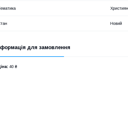
ематика
Християн
Стан
Новий
нформація для замовлення
іна:
40 ₴