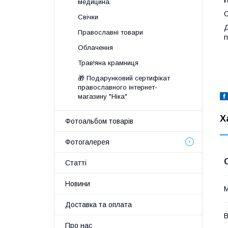
медицина.
Свічки
Д
Православні товари
n
Облачення
Трав!яна крамниця
🎁 Подарунковий сертифікат
православного інтернет-
магазину "Ніка"
Х
Фотоальбом товарів
Фотогалерея
Статті
Новини
М
Доставка та оплата
В
Про нас