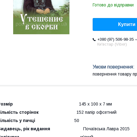
Готово до відправки
Купити
+380 (97) 506-98-35
Ки'встар (Viber)
повернення товару п
Розмір
145 х 100 х 7 мм
ількість сторінок
152 папір офсетний
ількість у пачці
50
Видавець, рік видання
Почаївська Лавра 2015
алітурка
м'який