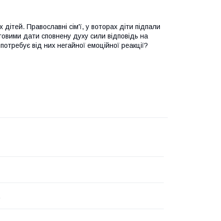
дітей. Православні сім'ї, у воторах діти підпали
отовими дати сповнену духу сили відповідь на
а потребує від них негайної емоційної реакції?