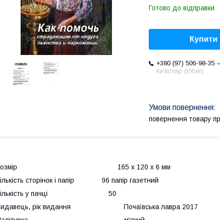
Готово до відправки
Купити
+380 (97) 506-98-35
Ки'встар (Viber)
повернення товару п
Розмір 165 х 120 х 6 мм
ількість сторінок і папір 96 папір газетний
Кількість у пачці 50
Видавець, рік видання Почаївська лавра 2017
Палітурка м'який