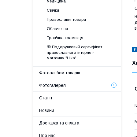
медицина.
О
Свічки
В
Православні товари
д
в
Облачення
Трав!яна крамниця
🎁 Подарунковий сертифікат
православного інтернет-
магазину "Ніка"
Х
Фотоальбом товарів
Фотогалерея
Статті
К
Новини
М
Доставка та оплата
Про нас