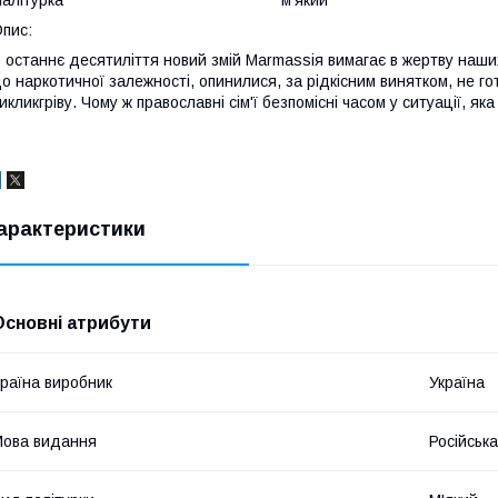
пис:
 останнє десятиліття новий змій Marmassiя вимагає в жертву наших 
о наркотичної залежності, опинилися, за рідкісним винятком, не г
икликгріву. Чому ж православні сім'ї безпомісні часом у ситуації, як
арактеристики
Основні атрибути
раїна виробник
Україна
ова видання
Російська