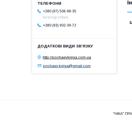
І
+380 (97) 506-98-35
Ки'встар (Viber)
Ц
+380 (93) 902-39-72
http://pochaevkniga.com.ua
pochaev.kniga@gmail.com