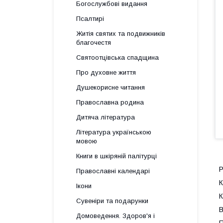
Богослужбові видання
Псалтирі
Житія святих та подвижників
благочестя
Святоотцівська спадщина
Про духовне життя
Душекорисне читання
Православна родина
Дитяча література
Література українською
мовою
Книги в шкіряній палітурці
Православні календарі
К
Ікони
Сувеніри та подарунки
Домоведення. Здоров'я і