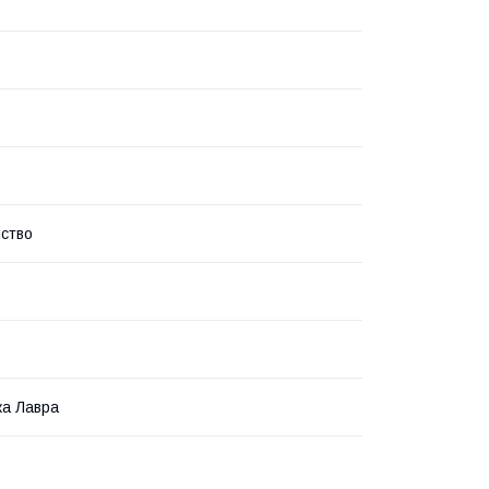
ство
ка Лавра