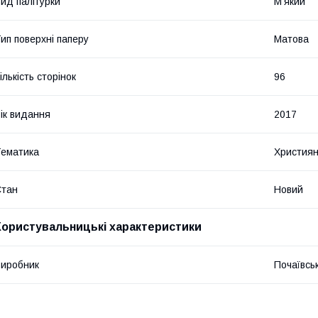
ид палітурки
М'який
ип поверхні паперу
Матова
ількість сторінок
96
ік видання
2017
ематика
Християн
Стан
Новий
Користувальницькі характеристики
иробник
Почаївсь