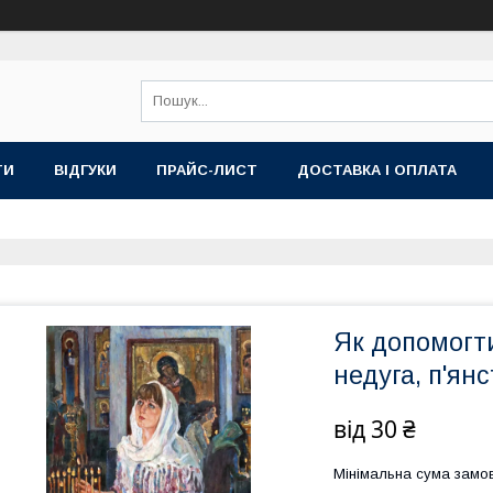
ТИ
ВІДГУКИ
ПРАЙС-ЛИСТ
ДОСТАВКА І ОПЛАТА
Як допомогти
недуга, п'ян
від
30 ₴
Мінімальна сума замов