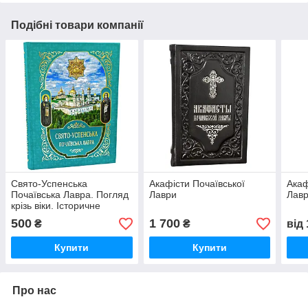
Подібні товари компанії
Свято-Успенська
Акафісти Почаївської
Акаф
Почаївська Лавра. Погляд
Лаври
Лав
крізь віки. Історичне
оповідання в словах та
500
1 700
₴
₴
від
образах
Купити
Купити
Про нас