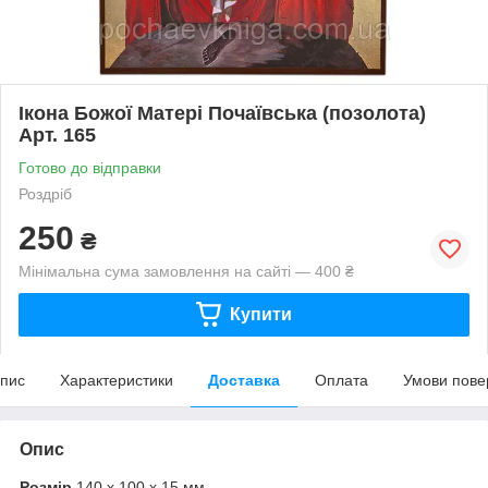
Ікона Божої Матері Почаївська (позолота)
Арт. 165
Готово до відправки
Роздріб
250
₴
Мінімальна сума замовлення на сайті — 400 ₴
Купити
пис
Характеристики
Доставка
Оплата
Умови пове
Опис
Розмір
140 х 100 х 15 мм