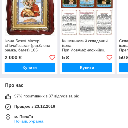
Ікона Божої Матері
Кишеньковий складаний
Скла
«Почаївська» (різьблена
ікона
ікон
рамка, багет) 105
Прп.ИовАмфилохийик.
Пре
Божої Матері Почаївська)
рівн
2 000
5
50
₴
₴
Купити
Купити
Про нас
97% позитивних з 37 відгуків за рік
Працює з 23.12.2016
м. Почаїв
Почаїв, Україна