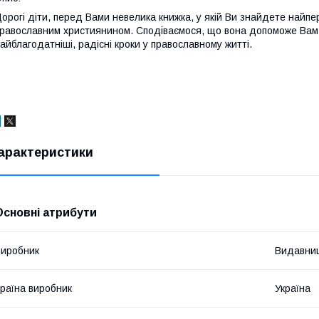
орогі діти, перед Вами невелика книжка, у якій Ви знайдете найп
равославним християнином. Сподіваємося, що вона допоможе Вам з
айблагодатніші, радісні кроки у православному житті.
арактеристики
Основні атрибути
иробник
Видавниц
раїна виробник
Україна