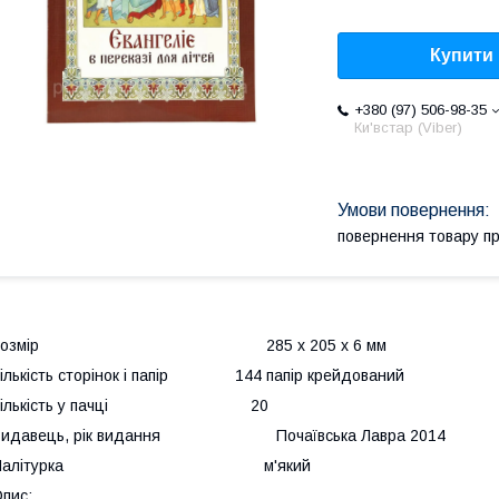
Купити
+380 (97) 506-98-35
Ки'встар (Viber)
повернення товару п
Розмір 285 х 205 х 6 мм
ількість сторінок і папір 144 папір крейдований
Кількість у пачці 20
Видавець, рік видання Почаївська Лавра 2014
Палітурка м'який
пис: