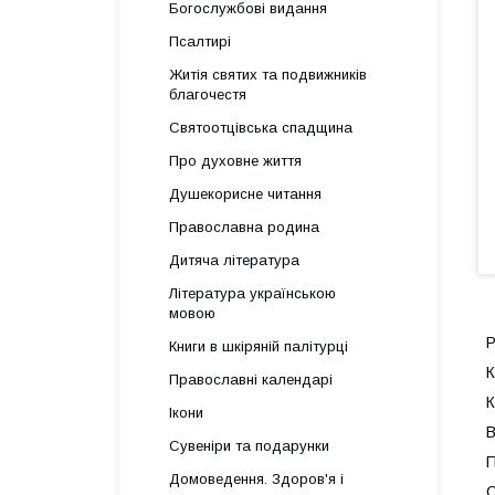
Богослужбові видання
Псалтирі
Житія святих та подвижників
благочестя
Святоотцівська спадщина
Про духовне життя
Душекорисне читання
Православна родина
Дитяча література
Література українською
мовою
Книги в шкіряній палітурці
К
Православні календарі
Ікони
Сувеніри та подарунки
Домоведення. Здоров'я і
О