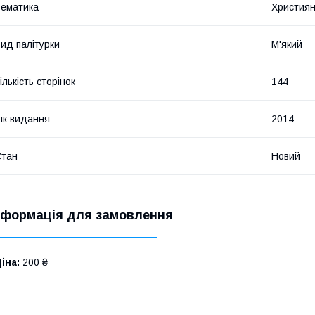
ематика
Християн
ид палітурки
М'який
ількість сторінок
144
ік видання
2014
Стан
Новий
нформація для замовлення
іна:
200 ₴