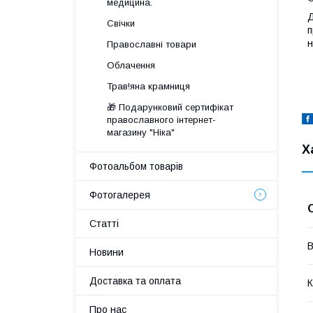
медицина.
Д
Свічки
п
н
Православні товари
Облачення
Трав!яна крамниця
🎁 Подарунковий сертифікат
православного інтернет-
магазину "Ніка"
Х
Фотоальбом товарів
Фотогалерея
Статті
В
Новини
Доставка та оплата
К
Про нас